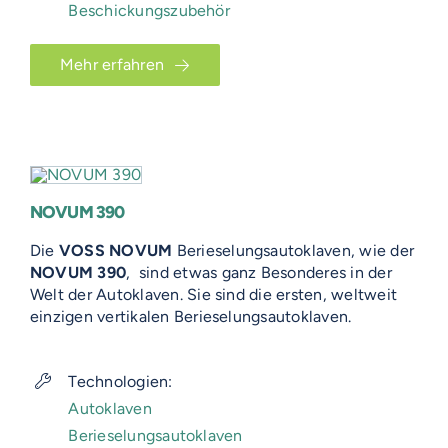
Beschickungszubehör
Mehr erfahren
NOVUM 390
VOSS-MODELLE
Die
VOSS NOVUM
Berieselungsautoklaven, wie der
NOVUM
NOVUM 390
, sind etwas ganz Besonderes in der
EMERITO-MODELLE
Welt der Autoklaven. Sie sind die ersten, weltweit
SOLID
einzigen vertikalen Berieselungsautoklaven.
Gläserverschließmaschinen
Branchen-Übersicht
STERIFLOW-MODELLE
PRAKTIK
Abfüllmaschinen
STATIC
UNIVERSAL
Technologien:
Technologie-Übersicht
Direktvermarkter
Reinigungssysteme
Autoklaven
ROTARY
GIGANT
AUF DIESER SEITE
Vakuum-Detektor
Berieselungsautoklaven
Abfüllmaschinen
Verpackungen-Übersicht
Handwerk