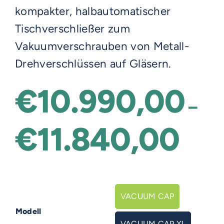
kompakter, halbautomatischer
Tischverschließer zum
Vakuumverschrauben von Metall-
Drehverschlüssen auf Gläsern.
€
10.990,00
–
€
11.840,00
Preis
€10.9
bis
€11.8
VACUUM CAP

Modell
VACUUM CAP XL