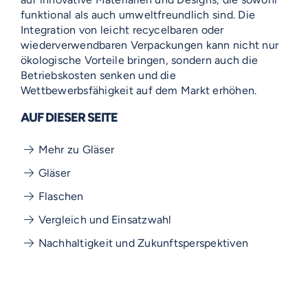
funktional als auch umweltfreundlich sind. Die
Integration von leicht recycelbaren oder
wiederverwendbaren Verpackungen kann nicht nur
ökologische Vorteile bringen, sondern auch die
Betriebskosten senken und die
Wettbewerbsfähigkeit auf dem Markt erhöhen.
AUF DIESER SEITE
Mehr zu Gläser
Gläser
VOSS-MODELLE
Flaschen
Vergleich und Einsatzwahl
NOVUM
EMERITO-MODELLE
AUF DIESER SEITE
Nachhaltigkeit und Zukunftsperspektiven
SOLID
Gläserverschließmaschinen
Branchen-Übersicht
Mehr zu Gläser
STERIFLOW-MODELLE
PRAKTIK
Abfüllmaschinen
Gläser
STATIC
UNIVERSAL
Technologie-Übersicht
Direktvermarkter
Flaschen