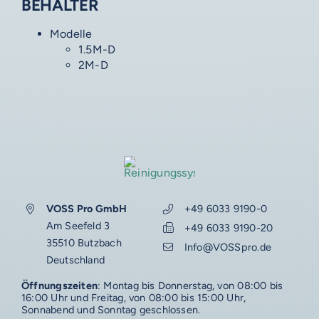
BEHÄLTER
Modelle
1.5M-D
VOSS-MODELLE
2M-D
NOVUM
EMERITO-MODELLE
SOLID
AUF DIESER SEITE
Gläserverschließmaschinen
Branchen-Übersicht
STERIFLOW-MODELLE
PRAKTIK
Abfüllmaschinen
Passende Produkte
STATIC
UNIVERSAL
Technologie-Übersicht
Direktvermarkter
Ergänzende Dienstleistungen
Reinigungssysteme
Passende Unternehmen
ROTARY
GIGANT
Vakuum-Detektor
Abfüllmaschinen
Verpackungen-Übersicht
Handwerk
VOSS Pro GmbH
+49 6033 9190-0
Ansprechpartner
VOSS DIENSTLEISTUNGEN
DALI
AERO
Am Seefeld 3
+49 6033 9190-20
Zusatzausrüstung für
Autoklaven
Aluminiumdarm
Industrie
35510 Butzbach
Konservenlinien
SHAKA
Autoklaven-Kapazität
0%-Finanzierung
Info@VOSSpro.de
Deutschland
WEITERE RESSOURCEN
Über Emerito
Über Steriflow
Über VOSS
Anlagen-Support
Anwendungen
Kochkessel
Kunststoffschalen
Erzeugnis-Übersicht
Babynahrung
Öffnungszeiten
: Montag bis Donnerstag, von 08:00 bis
ERGÄNZENDES
ERGÄNZENDES
ERGÄNZENDES
ERGÄNZENDES
VOSS-Akademie
16:00 Uhr und Freitag, von 08:00 bis 15:00 Uhr,
Automatisierung
Sonnabend und Sonntag geschlossen.
VOSS Food Start-Ups