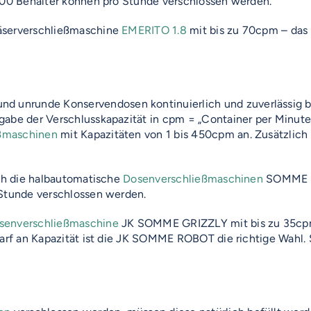
 500 Behälter können pro Stunde verschlossen werden.
läserverschließmaschine
EMERITO 1.8
mit bis zu 70cpm – das s
d unrunde Konservendosen kontinuierlich und zuverlässig be
abe der Verschlusskapazität in cpm = „Container per Minute“
ßmaschinen
mit Kapazitäten von 1 bis 450cpm an. Zusätzlic
ich die halbautomatische
Dosenverschließmaschinen
SOMME S-
 Stunde verschlossen werden.
senverschließmaschine
JK SOMME GRIZZLY mit bis zu 35cpm –
darf an Kapazität ist die JK SOMME ROBOT die richtige Wahl.