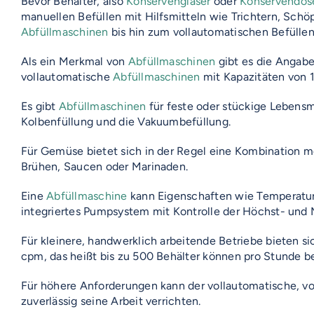
Bevor Behälter, also
Konservengläser
oder
Konservendos
manuellen Befüllen mit Hilfsmitteln wie Trichtern, Schö
Abfüllmaschinen
bis hin zum vollautomatischen Befülle
Als ein Merkmal von
Abfüllmaschinen
gibt es die Angabe
vollautomatische
Abfüllmaschinen
mit Kapazitäten von 
Es gibt
Abfüllmaschinen
für feste oder stückige Lebensmi
Kolbenfüllung und die Vakuumbefüllung.
Für Gemüse bietet sich in der Regel eine Kombination 
Brühen, Saucen oder Marinaden.
VOSS-MODELLE
Eine
Abfüllmaschine
kann Eigenschaften wie Temperatur
NOVUM
EMERITO-MODELLE
integriertes Pumpsystem mit Kontrolle der Höchst- und 
SOLID
Für kleinere, handwerklich arbeitende Betriebe bieten s
Gläserverschließmaschinen
STERIFLOW-MODELLE
cpm, das heißt bis zu 500 Behälter können pro Stunde be
PRAKTIK
Branchen-Übersicht
Abfüllmaschinen
Für höhere Anforderungen kann der vollautomatische, v
STATIC
UNIVERSAL
Reinigungssysteme
zuverlässig seine Arbeit verrichten.
Technologie-Übersicht
Direktvermarkter
ROTARY
GIGANT