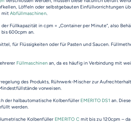
en
verschlossen werden, müssen diese natürlich befüllt werd
pfkellen, Löffeln oder selbstgebauten Einfüllvorrichtungen ü
n mit
Abfüllmaschinen
.
 der Füllkapazität in cpm = „Container per Minute“, also Be
1 bis 600cpm an.
ttel, für Flüssigkeiten oder für Pasten und Saucen. Füllmetho
mehrerer
Füllmaschinen
an, da es häufig in Verbindung mit wei
regelung des Produkts, Rührwerk-Mischer zur Aufrechterhal
Mindestfüllstände vorweisen.
ich der halbautomatische Kolbenfüller
EMERITO DS1
an. Diese
füllt werden.
olumetrische Kolbenfüller
EMERITO C
mit bis zu 120cpm – das