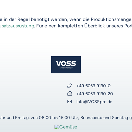
die in der Regel benötigt werden, wenn die Produktionsmenge
AUF DIESER SEITE
usatzausrüstung
. Für einen kompletten Überblick unseres Por
WEITERE RESSOURCEN
VOSS-Akademie
VOSS Food Start-Ups
VOSS Karriere
VOSS Talentwerkstatt
+49 6033 9190-0
VOSS Trainings
+49 6033 9190-20
Produktentwicklung
Info@VOSSpro.de
Uhr und Freitag, von 08:00 bis 15:00 Uhr, Sonnabend und Sonntag 
DIESE SEITE TEILEN