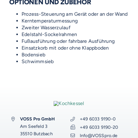
OPTIONEN UND ZUBEHÖR
VOSS-MODELLE
Prozess-Steuerung am Gerät oder an der Wand
Kerntemperaturmessung
AUF DIESER SEITE
NOVUM
EMERITO-MODELLE
Zweiter Wasserzulauf
Edelstahl-Sockelrahmen
VOSS Kochkessel
SOLID
Fußausführung oder fahrbare Ausführung
Gläserverschließmaschinen
Branchen-Übersicht
Passende Produkte
STERIFLOW-MODELLE
Einsatzkorb mit oder ohne Klappboden
PRAKTIK
Abfüllmaschinen
Ergänzende Dienstleistungen
Bodensieb
STATIC
UNIVERSAL
Technologie-Übersicht
Direktvermarkter
Schwimmsieb
Passende Unternehmen
Reinigungssysteme
Ansprechpartner
ROTARY
GIGANT
Vakuum-Detektor
Abfüllmaschinen
Verpackungen-Übersicht
Handwerk
Passende Beiträge
VOSS DIENSTLEISTUNGEN
DALI
AERO
Zusatzausrüstung für
Autoklaven
Aluminiumdarm
Industrie
Konservenlinien
SHAKA
Autoklaven-Kapazität
0%-Finanzierung
WEITERE RESSOURCEN
Über Emerito
Über Steriflow
Über VOSS
Anlagen-Support
Anwendungen
Kochkessel
Kunststoffschalen
Erzeugnis-Übersicht
Babynahrung
ERGÄNZENDES
ERGÄNZENDES
ERGÄNZENDES
ERGÄNZENDES
VOSS-Akademie
Automatisierung
VOSS Pro GmbH
+49 6033 9190-0
VOSS Food Start-Ups
Am Seefeld 3
Branchen
Luftkochschränke
VOSS-Akademie
Gläser
Anwendung-Übersicht
Fertigprodukte
Fleisch
+49 6033 9190-20
Onlineshop
Onlineshop
Onlineshop
Energiemanagement-Beratung
Onlineshop
VOSS Karriere
35510 Butzbach
Info@VOSSpro.de