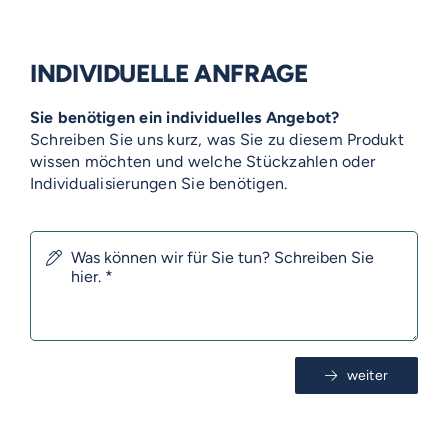
INDIVIDUELLE ANFRAGE
Sie benötigen ein individuelles Angebot?
Schreiben Sie uns kurz, was Sie zu diesem Produkt
wissen möchten und welche Stückzahlen oder
Individualisierungen Sie benötigen.
VOSS-MODELLE
weiter
NOVUM
EMERITO-MODELLE
SOLID
AUF DIESER SEITE
Gläserverschließmaschinen
Branchen-Übersicht