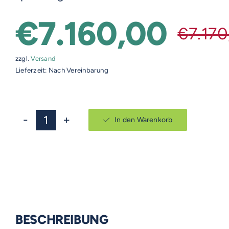
€
7.160,00
€
7.17
zzgl.
Versand
Lieferzeit: Nach Vereinbarung
In den Warenkorb
TENCO
ET-
PRO
Menge
BESCHREIBUNG