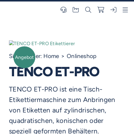
Skip
to
content
Sie sind hier:
Home
Onlineshop
Angebot
TENCO ET-PRO
TENCO ET-PRO ist eine Tisch-
Etikettiermaschine zum Anbringen
von Etiketten auf zylindrischen,
quadratischen, konischen oder
speziell geformten Behältern.