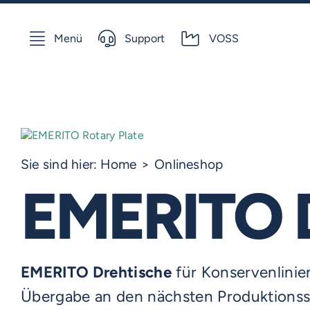
Skip
to
Menü
Support
VOSS
content
Sie sind hier:
Home
Onlineshop
EMERITO 
EMERITO Drehtische
für Konservenlinie
Übergabe an den nächsten Produktionssc