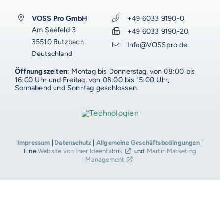
VOSS Pro GmbH
+49 6033 9190-0
Am Seefeld 3
+49 6033 9190-20
35510 Butzbach
VOSS-MODELLE
Info@VOSSpro.de
Deutschland
NOVUM
EMERITO-MODELLE
Öffnungszeiten
: Montag bis Donnerstag, von 08:00 bis
16:00 Uhr und Freitag, von 08:00 bis 15:00 Uhr,
SOLID
Sonnabend und Sonntag geschlossen.
Gläserverschließmaschinen
Branchen-Übersicht
STERIFLOW-MODELLE
PRAKTIK
Abfüllmaschinen
STATIC
UNIVERSAL
Technologie-Übersicht
Direktvermarkter
Reinigungssysteme
AUF DIESER SEITE
ROTARY
GIGANT
Impressum
|
Datenschutz
|
Allgemeine Geschäftsbedingungen
|
Vakuum-Detektor
Abfüllmaschinen
Verpackungen-Übersicht
Handwerk
Eine
Website von Ihrer Ideenfabrik
und
Martin Marketing
VOSS DIENSTLEISTUNGEN
DALI
AERO
Management
Zusatzausrüstung für
Autoklaven
Aluminiumdarm
Industrie
Konservenlinien
SHAKA
Autoklaven-Kapazität
0%-Finanzierung
WEITERE RESSOURCEN
Über Emerito
Über Steriflow
Über VOSS
Anlagen-Support
Anwendungen
Kochkessel
Kunststoffschalen
Erzeugnis-Übersicht
Babynahrung
VOSS-Akademie
ERGÄNZENDES
ERGÄNZENDES
ERGÄNZENDES
ERGÄNZENDES
Automatisierung
VOSS Food Start-Ups