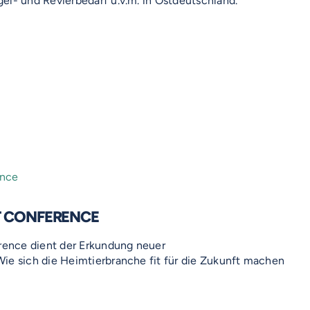
el- und Revierbedarf u.v.m. in Ostdeutschland.
T CONFERENCE
erence dient der Erkundung neuer
ie sich die Heimtierbranche fit für die Zukunft machen