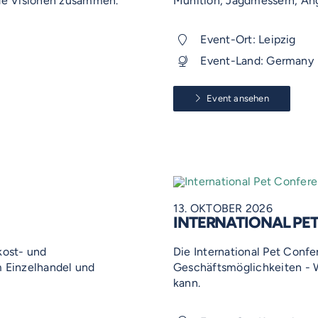
de Visionen zusammen.
Munition, Jagdmessern, Ang
Event-Ort: Leipzig
Event-Land: Germany
Event ansehen
13. OKTOBER 2026
INTERNATIONAL PE
kost- und
Die International Pet Conf
 Einzelhandel und
Geschäftsmöglichkeiten - W
kann.