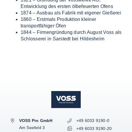
Entwicklung des ersten ölbefeuerten Ofens
1874 – Ausbau als Fabrik mit eigener Gießerei
VOSS-MODELLE
1860 – Erstmals Produktion kleiner
transportfähiger Öfen
NOVUM
EMERITO-MODELLE
1844 – Firmengründung durch August Voss als
Schlosserei in Sarstedt bei Hildesheim
SOLID
Gläserverschließmaschinen
Branchen-Übersicht
STERIFLOW-MODELLE
PRAKTIK
Abfüllmaschinen
STATIC
UNIVERSAL
Technologie-Übersicht
Direktvermarkter
Reinigungssysteme
ROTARY
GIGANT
AUF DIESER SEITE
Vakuum-Detektor
Abfüllmaschinen
Verpackungen-Übersicht
Handwerk
VOSS DIENSTLEISTUNGEN
DALI
AERO
Zusatzausrüstung für
Autoklaven
Aluminiumdarm
Industrie
Konservenlinien
SHAKA
Autoklaven-Kapazität
0%-Finanzierung
WEITERE RESSOURCEN
Über Emerito
Über Steriflow
Über VOSS
Anlagen-Support
Anwendungen
Kochkessel
Kunststoffschalen
Erzeugnis-Übersicht
Babynahrung
ERGÄNZENDES
ERGÄNZENDES
ERGÄNZENDES
ERGÄNZENDES
VOSS-Akademie
Automatisierung
VOSS Pro GmbH
+49 6033 9190-0
VOSS Food Start-Ups
Am Seefeld 3
Branchen
Luftkochschränke
VOSS-Akademie
Gläser
Anwendung-Übersicht
Fertigprodukte
Fleisch
+49 6033 9190-20
Onlineshop
Onlineshop
Onlineshop
Energiemanagement-Beratung
Onlineshop