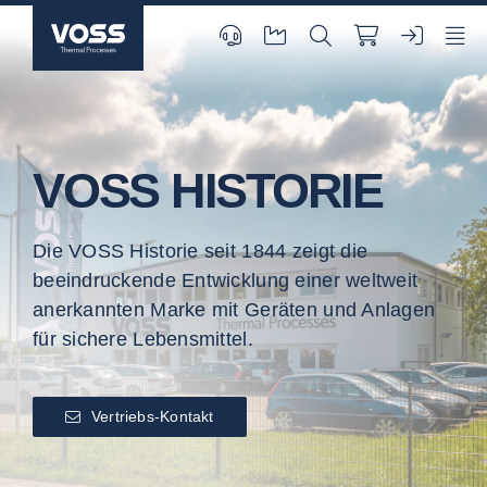
Skip
to
content
VOSS HISTORIE
Die VOSS Historie seit 1844 zeigt die
beeindruckende Entwicklung einer weltweit
anerkannten Marke mit Geräten und Anlagen
für sichere Lebensmittel.
Vertriebs-Kontakt