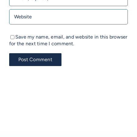
Save my name, email, and website in this browser
for the next time I comment.
VOSS-MODELLE
AUF DIESER SEITE
NOVUM
EMERITO-MODELLE
Die Bedeutung der präventiven Wartung
SOLID
Gläserverschließmaschinen
Branchen-Übersicht