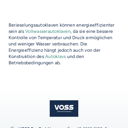
Berieselungsautoklaven können energieeffizienter
sein als
Vollwasserautoklaven
, da sie eine bessere
VOSS-MODELLE
Kontrolle von Temperatur und Druck ermöglichen
und weniger Wasser verbrauchen. Die
NOVUM
EMERITO-MODELLE
Energieeffizienz hängt jedoch auch von der
Konstruktion des
Autoklavs
und den
SOLID
Gläserverschließmaschinen
Betriebsbedingungen ab.
Branchen-Übersicht
STERIFLOW-MODELLE
PRAKTIK
Abfüllmaschinen
STATIC
UNIVERSAL
Technologie-Übersicht
Direktvermarkter
Reinigungssysteme
ROTARY
GIGANT
AUF DIESER SEITE
Vakuum-Detektor
Abfüllmaschinen
Verpackungen-Übersicht
Handwerk
VOSS DIENSTLEISTUNGEN
DALI
AERO
Zusatzausrüstung für
Autoklaven
Aluminiumdarm
Industrie
Konservenlinien
SHAKA
Autoklaven-Kapazität
0%-Finanzierung
WEITERE RESSOURCEN
Über Emerito
Über Steriflow
Über VOSS
Anlagen-Support
Anwendungen
Kochkessel
Kunststoffschalen
Erzeugnis-Übersicht
Babynahrung