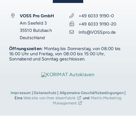
NOVUM
EMERITO-MODELLE
VOSS Pro GmbH
+49 6033 9190-0
SOLID
Gläserverschließmaschinen
Branchen-Übersicht
Am Seefeld 3
+49 6033 9190-20
STERIFLOW-MODELLE
AUF DIESER SEITE
PRAKTIK
35510 Butzbach
Info@VOSSpro.de
Abfüllmaschinen
Deutschland
STATIC
UNIVERSAL
Technologie-Übersicht
Direktvermarkter
Gebrauchte KORIMAT mit VOSS-Service
Reinigungssysteme
Öffnungszeiten
: Montag bis Donnerstag, von 08:00 bis
Ankauf gebrauchter KORIMAT
ROTARY
GIGANT
16:00 Uhr und Freitag, von 08:00 bis 15:00 Uhr,
Vakuum-Detektor
Abfüllmaschinen
Verpackungen-Übersicht
Handwerk
KORIMAT-Modell-Übersicht
Sonnabend und Sonntag geschlossen.
VOSS DIENSTLEISTUNGEN
DALI
AERO
Zusatzausrüstung für
Autoklaven
Aluminiumdarm
Industrie
Konservenlinien
SHAKA
Autoklaven-Kapazität
0%-Finanzierung
WEITERE RESSOURCEN
Über Emerito
Über Steriflow
Über VOSS
Anlagen-Support
Anwendungen
Kochkessel
Kunststoffschalen
Erzeugnis-Übersicht
Babynahrung
Impressum
|
Datenschutz
|
Allgemeine Geschäftsbedingungen
|
ERGÄNZENDES
ERGÄNZENDES
ERGÄNZENDES
ERGÄNZENDES
VOSS-Akademie
Automatisierung
Eine
Website von Ihrer Ideenfabrik
und
Martin Marketing
VOSS Food Start-Ups
Management
Branchen
Luftkochschränke
VOSS-Akademie
Gläser
Anwendung-Übersicht
Fertigprodukte
Fleisch
Onlineshop
Onlineshop
Onlineshop
Energiemanagement-Beratung
Onlineshop
VOSS Karriere
VOSS-AKADEMIE
VOSS Talentwerkstatt
Gebrauchtgeräte
Gebrauchtgeräte
Gebrauchtgeräte
Ersatzteile und Komponenten
Gebrauchtgeräte
Erfolge
Raucherzeuger
VOSS Food Start-Ups
Konservendosen
Convenience
Gemüse
Fischer
VOSS Trainings
VOSS-Akademie
Farbeindringprüfung
Dienstleistungen
Dienstleistungen
Dienstleistungen
Dienstleistungen
Produktentwicklung