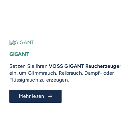
GIGANT
VOSS-MODELLE
Setzen Sie Ihren
VOSS GIGANT Raucherzeuger
ein, um Glimmrauch, Reibrauch, Dampf- oder
NOVUM
Flüssigrauch zu erzeugen.
EMERITO-MODELLE
SOLID
Mehr lesen
Gläserverschließmaschinen
Branchen-Übersicht
STERIFLOW-MODELLE
PRAKTIK
Abfüllmaschinen
STATIC
UNIVERSAL
Technologie-Übersicht
Direktvermarkter
Reinigungssysteme
ROTARY
GIGANT
AUF DIESER SEITE
Vakuum-Detektor
Abfüllmaschinen
Verpackungen-Übersicht
Handwerk
VOSS DIENSTLEISTUNGEN
DALI
AERO