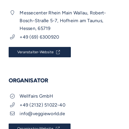
Messecenter Rhein Main Wallau, Robert-
Bosch-Straße 5-7, Hofheim am Taunus,
Hessen, 65719
+49 (69) 6300920
Veranstalter-Website
ORGANISATOR
Wellfairs GmbH
+49 (2132) 51022-40
info@veggieworld.de
Organisator-Website