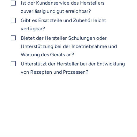
Ist der Kundenservice des Herstellers
zuverlässig und gut erreichbar?
Gibt es Ersatzteile und Zubehör leicht
verfügbar?
Bietet der Hersteller Schulungen oder
Unterstützung bei der Inbetriebnahme und
Wartung des Geräts an?
Unterstützt der Hersteller bei der Entwicklung
von Rezepten und Prozessen?
AUF DIESER SEITE
VOSS-MODELLE
Materialqualität
NOVUM
EMERITO-MODELLE
Temperatur- und Feuchtigkeitskontrolle
Raucherzeuger
SOLID
Gläserverschließmaschinen
Branchen-Übersicht
Flexibilität und Kapazität
STERIFLOW-MODELLE
PRAKTIK
Abfüllmaschinen
Benutzerfreundlichkeit und Sicherheit