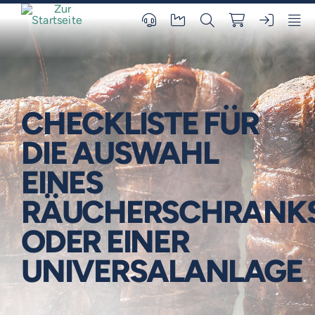
Skip
to
content
CHECKLISTE FÜR
DIE AUSWAHL
EINES
RÄUCHERSCHRANK
ODER EINER
UNIVERSALANLAGE