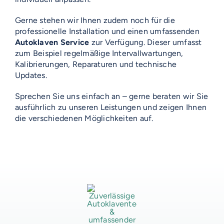
Gerne stehen wir Ihnen zudem noch für die
professionelle Installation und einen umfassenden
Autoklaven Service
zur Verfügung. Dieser umfasst
zum Beispiel regelmäßige Intervallwartungen,
Kalibrierungen, Reparaturen und technische
Updates.
Sprechen Sie uns einfach an – gerne beraten wir Sie
ausführlich zu unseren Leistungen und zeigen Ihnen
VOSS-MODELLE
die verschiedenen Möglichkeiten auf.
NOVUM
EMERITO-MODELLE
SOLID
Gläserverschließmaschinen
Branchen-Übersicht
STERIFLOW-MODELLE
AUF DIESER SEITE
PRAKTIK
Abfüllmaschinen
STATIC
UNIVERSAL
Technologie-Übersicht
Direktvermarkter
Maßgeschneiderte Autoklaventechnik für verschiedene Produktionsprozesse
Reinigungssysteme
Umfassender Autoklaven Service
ROTARY
GIGANT
Vakuum-Detektor
Abfüllmaschinen
Verpackungen-Übersicht
Handwerk