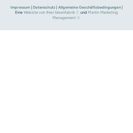
Impressum
|
Datenschutz
|
Allgemeine Geschäftsbedingungen
|
Eine
Website von Ihrer Ideenfabrik
und
Martin Marketing
Management