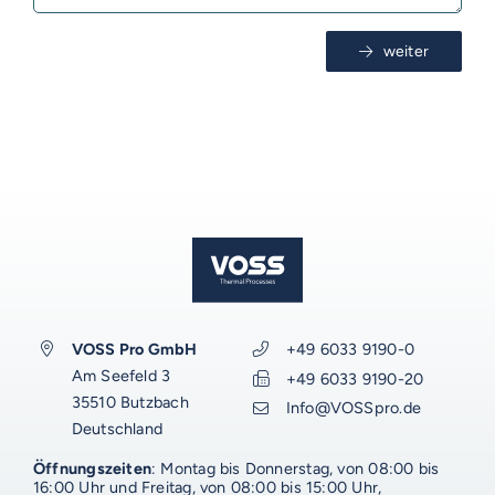
weiter
VOSS-MODELLE
NOVUM
EMERITO-MODELLE
SOLID
Gläserverschließmaschinen
Branchen-Übersicht
STERIFLOW-MODELLE
PRAKTIK
Abfüllmaschinen
STATIC
UNIVERSAL
Technologie-Übersicht
Direktvermarkter
Reinigungssysteme
ROTARY
GIGANT
AUF DIESER SEITE
Vakuum-Detektor
Abfüllmaschinen
Verpackungen-Übersicht
Handwerk
VOSS DIENSTLEISTUNGEN
VOSS Pro GmbH
+49 6033 9190-0
DALI
AERO
Zusatzausrüstung für
Am Seefeld 3
+49 6033 9190-20
Autoklaven
Aluminiumdarm
Industrie
Konservenlinien
SHAKA
Autoklaven-Kapazität
0%-Finanzierung
35510 Butzbach
Info@VOSSpro.de
WEITERE RESSOURCEN
Deutschland
Über Emerito
Über Steriflow
Über VOSS
Anlagen-Support
Anwendungen
Kochkessel
Kunststoffschalen
Erzeugnis-Übersicht
Babynahrung
Öffnungszeiten
: Montag bis Donnerstag, von 08:00 bis
ERGÄNZENDES
ERGÄNZENDES
ERGÄNZENDES
ERGÄNZENDES
VOSS-Akademie
Automatisierung
16:00 Uhr und Freitag, von 08:00 bis 15:00 Uhr,