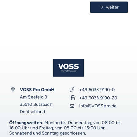
weiter
VOSS-MODELLE
NOVUM
EMERITO-MODELLE
SOLID
Gläserverschließmaschinen
Branchen-Übersicht
STERIFLOW-MODELLE
PRAKTIK
Abfüllmaschinen
STATIC
UNIVERSAL
Technologie-Übersicht
Direktvermarkter
Reinigungssysteme
ROTARY
GIGANT
AUF DIESER SEITE
Vakuum-Detektor
Abfüllmaschinen
Verpackungen-Übersicht
Handwerk
VOSS DIENSTLEISTUNGEN
VOSS Pro GmbH
+49 6033 9190-0
DALI
AERO
Zusatzausrüstung für
Am Seefeld 3
+49 6033 9190-20
Autoklaven
Aluminiumdarm
Industrie
Konservenlinien
SHAKA
Autoklaven-Kapazität
0%-Finanzierung
35510 Butzbach
Info@VOSSpro.de
WEITERE RESSOURCEN
Deutschland
Über Emerito
Über Steriflow
Über VOSS
Anlagen-Support
Anwendungen
Kochkessel
Kunststoffschalen
Erzeugnis-Übersicht
Babynahrung
Öffnungszeiten
: Montag bis Donnerstag, von 08:00 bis
ERGÄNZENDES
ERGÄNZENDES
ERGÄNZENDES
ERGÄNZENDES
VOSS-Akademie
Automatisierung
16:00 Uhr und Freitag, von 08:00 bis 15:00 Uhr,
VOSS Food Start-Ups
Sonnabend und Sonntag geschlossen.
Branchen
Luftkochschränke
VOSS-Akademie
Gläser
Anwendung-Übersicht
Fertigprodukte
Fleisch