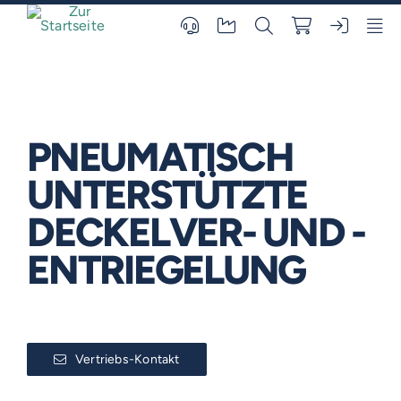
Skip
to
content
PNEUMATISCH
UNTERSTÜTZTE
DECKELVER- UND -
ENTRIEGELUNG
Vertriebs-Kontakt