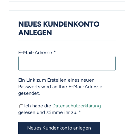
NEUES KUNDENKONTO
ANLEGEN
Erforderlich
E-Mail-Adresse
*
Ein Link zum Erstellen eines neuen
Passworts wird an Ihre E-Mail-Adresse
gesendet.
VOSS-MODELLE
EMERITO-MODELLE
Ich habe die
Datenschutzerklärung
NOVUM
gelesen und stimme ihr zu.
*
Gläserverschließmaschinen
SOLID
Neues Kundenkonto anlegen
Abfüllmaschinen
Branchen-Übersicht
STERIFLOW-MODELLE