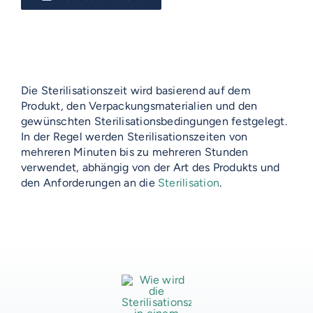
Die Sterilisationszeit wird basierend auf dem
Produkt, den Verpackungsmaterialien und den
gewünschten Sterilisationsbedingungen festgelegt.
In der Regel werden Sterilisationszeiten von
VOSS-MODELLE
mehreren Minuten bis zu mehreren Stunden
verwendet, abhängig von der Art des Produkts und
NOVUM
den Anforderungen an die
Sterilisation
.
EMERITO-MODELLE
SOLID
Gläserverschließmaschinen
Branchen-Übersicht
STERIFLOW-MODELLE
PRAKTIK
Abfüllmaschinen
STATIC
UNIVERSAL
Technologie-Übersicht
Direktvermarkter
Reinigungssysteme
ROTARY
GIGANT
AUF DIESER SEITE
Vakuum-Detektor
Abfüllmaschinen
Verpackungen-Übersicht
Handwerk
VOSS DIENSTLEISTUNGEN
DALI
AERO