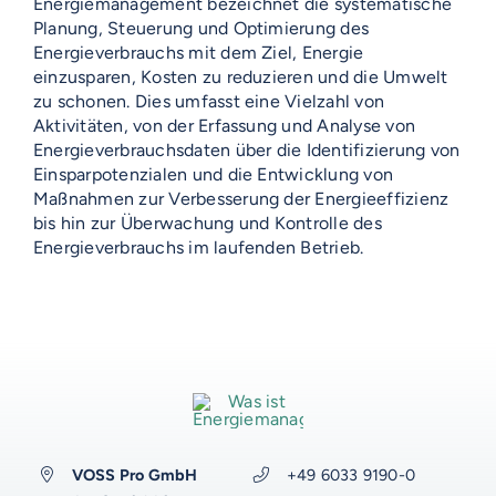
Energiemanagement bezeichnet die systematische
Planung, Steuerung und Optimierung des
Energieverbrauchs mit dem Ziel, Energie
einzusparen, Kosten zu reduzieren und die Umwelt
VOSS-MODELLE
zu schonen. Dies umfasst eine Vielzahl von
Aktivitäten, von der Erfassung und Analyse von
NOVUM
EMERITO-MODELLE
Energieverbrauchsdaten über die Identifizierung von
Einsparpotenzialen und die Entwicklung von
SOLID
Maßnahmen zur Verbesserung der Energieeffizienz
Gläserverschließmaschinen
Branchen-Übersicht
STERIFLOW-MODELLE
bis hin zur Überwachung und Kontrolle des
PRAKTIK
Abfüllmaschinen
Energieverbrauchs im laufenden Betrieb.
STATIC
UNIVERSAL
Technologie-Übersicht
Direktvermarkter
Reinigungssysteme
ROTARY
GIGANT
AUF DIESER SEITE
Vakuum-Detektor
Abfüllmaschinen
Verpackungen-Übersicht
Handwerk
VOSS DIENSTLEISTUNGEN
DALI
AERO
Zusatzausrüstung für
Autoklaven
Aluminiumdarm
Industrie
Konservenlinien
SHAKA
Autoklaven-Kapazität
0%-Finanzierung
WEITERE RESSOURCEN
Über Emerito
Über Steriflow
Über VOSS
Anlagen-Support
Anwendungen
Kochkessel
Kunststoffschalen
Erzeugnis-Übersicht
Babynahrung
ERGÄNZENDES
ERGÄNZENDES
ERGÄNZENDES
ERGÄNZENDES
VOSS-Akademie
VOSS Pro GmbH
+49 6033 9190-0
Automatisierung
VOSS Food Start-Ups