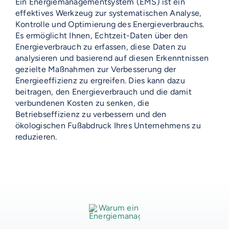
Ein Energiemanagementsystem (EMS) ist ein
effektives Werkzeug zur systematischen Analyse,
Kontrolle und Optimierung des Energieverbrauchs.
Es ermöglicht Ihnen, Echtzeit-Daten über den
Energieverbrauch zu erfassen, diese Daten zu
analysieren und basierend auf diesen Erkenntnissen
VOSS-MODELLE
gezielte Maßnahmen zur Verbesserung der
Energieeffizienz zu ergreifen. Dies kann dazu
beitragen, den Energieverbrauch und die damit
NOVUM
EMERITO-MODELLE
verbundenen Kosten zu senken, die
SOLID
Betriebseffizienz zu verbessern und den
Gläserverschließmaschinen
Branchen-Übersicht
ökologischen Fußabdruck Ihres Unternehmens zu
STERIFLOW-MODELLE
PRAKTIK
reduzieren.
Abfüllmaschinen
STATIC
UNIVERSAL
Technologie-Übersicht
Direktvermarkter
Reinigungssysteme
ROTARY
GIGANT
AUF DIESER SEITE
Vakuum-Detektor
Abfüllmaschinen
Verpackungen-Übersicht
Handwerk
VOSS DIENSTLEISTUNGEN
DALI
AERO
Zusatzausrüstung für
Autoklaven
Aluminiumdarm
Industrie
Konservenlinien
SHAKA
Autoklaven-Kapazität
0%-Finanzierung
WEITERE RESSOURCEN