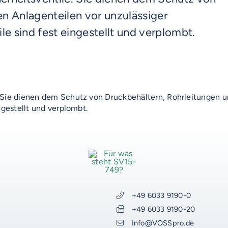
n Anlagenteilen vor unzulässiger
le sind fest eingestellt und verplombt.
AUF DIESER SEITE
 Sie dienen dem Schutz von Druckbehältern, Rohrleitungen u
ngestellt und verplombt.
WEITERE RESSOURCEN
VOSS-Akademie
VOSS Food Start-Ups
VOSS Karriere
VOSS Talentwerkstatt
+49 6033 9190-0
VOSS Trainings
+49 6033 9190-20
Produktentwicklung
Info@VOSSpro.de