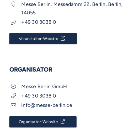
Messe Berlin, Messedamm 22, Berlin, Berlin,
14055
+49 30 3038 0
Veranstalter-Website
ORGANISATOR
Messe Berlin GmbH
+49 30 3038 0
info@messe-berlin.de
VOSS-MODELLE
Organisator-Website
NOVUM
EMERITO-MODELLE
SOLID