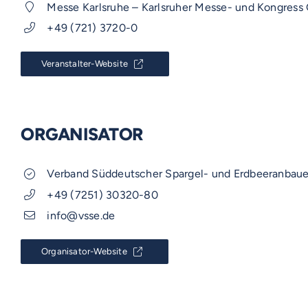
Messe Karlsruhe – Karlsruher Messe- und Kongress
+49 (721) 3720-0
Veranstalter-Website
VOSS-MODELLE
ORGANISATOR
NOVUM
EMERITO-MODELLE
SOLID
Verband Süddeutscher Spargel- und Erdbeeranbauer
Gläserverschließmaschinen
STERIFLOW-MODELLE
PRAKTIK
+49 (7251) 30320-80
Branchen-Übersicht
Abfüllmaschinen
info@vsse.de
STATIC
UNIVERSAL
Reinigungssysteme
Technologie-Übersicht
Direktvermarkter
ROTARY
GIGANT
Vakuum-Detektor
Organisator-Website
DALI
AERO
Abfüllmaschinen
Handwerk
Zusatzausrüstung für
Verpackungen-Übersicht
Konservenlinien
SHAKA
Autoklaven-Kapazität
VOSS DIENSTLEISTUNGEN