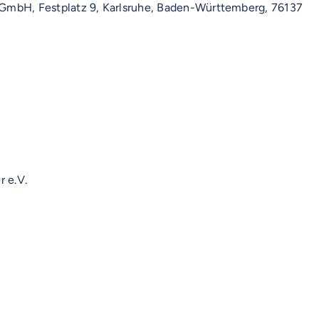
 GmbH, Festplatz 9, Karlsruhe, Baden-Württemberg, 76137
 e.V.
AUF DIESER SEITE
Beschreibung
Veranstaltungsort
Organisator
Ansprechpartner