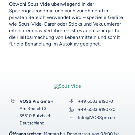
Obwohl Sous Vide überwiegend in der
NOVUM
Spitzengastronomie und auch zunehmend im
EMERITO-MODELLE
privaten Bereich verwendet wird – spezielle Geräte
SOLID
wie Sous-Vide-Garer oder Sticks und Vakuumierer
Gläserverschließmaschinen
Branchen-Übersicht
STERIFLOW-MODELLE
erleichtern das Verfahren – ist es auch sehr gut für
PRAKTIK
Abfüllmaschinen
die Haltbarmachung von Lebensmitteln und somit
STATIC
UNIVERSAL
für die Behandlung im Autoklav geeignet
Technologie-Übersicht
Direktvermarkter
.
Reinigungssysteme
ROTARY
GIGANT
AUF DIESER SEITE
Vakuum-Detektor
Abfüllmaschinen
Verpackungen-Übersicht
Handwerk
VOSS DIENSTLEISTUNGEN
DALI
AERO
Zusatzausrüstung für
Autoklaven
Aluminiumdarm
Industrie
Konservenlinien
SHAKA
Autoklaven-Kapazität
0%-Finanzierung
WEITERE RESSOURCEN
Über Emerito
Über Steriflow
Über VOSS
Anlagen-Support
Anwendungen
Kochkessel
Kunststoffschalen
Erzeugnis-Übersicht
Babynahrung
ERGÄNZENDES
ERGÄNZENDES
ERGÄNZENDES
ERGÄNZENDES
VOSS-Akademie
Automatisierung
VOSS Pro GmbH
+49 6033 9190-0
VOSS Food Start-Ups
Am Seefeld 3
Branchen
Luftkochschränke
VOSS-Akademie
Gläser
Anwendung-Übersicht
Fertigprodukte
Fleisch
+49 6033 9190-20
Onlineshop
Onlineshop
Onlineshop
Energiemanagement-Beratung
Onlineshop
VOSS Karriere
35510 Butzbach
Info@VOSSpro.de
VOSS-AKADEMIE
VOSS Talentwerkstatt
Deutschland
Gebrauchtgeräte
Gebrauchtgeräte
Gebrauchtgeräte
Ersatzteile und Komponenten
Gebrauchtgeräte
Erfolge
Raucherzeuger
VOSS Food Start-Ups
Konservendosen
Convenience
Gemüse
Fischer
VOSS Trainings
Öffnungszeiten
: Montag bis Donnerstag, von 08:00 bis