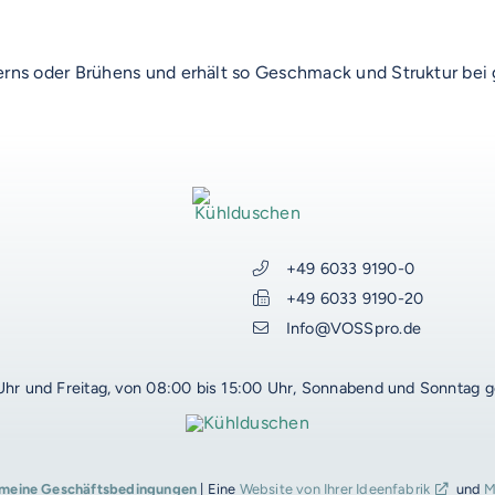
ns oder Brühens und erhält so Geschmack und Struktur bei g
AUF DIESER SEITE
WEITERE RESSOURCEN
+49 6033 9190-0
+49 6033 9190-20
VOSS-Akademie
Info@VOSSpro.de
VOSS Food Start-Ups
VOSS Karriere
Uhr und Freitag, von 08:00 bis 15:00 Uhr, Sonnabend und Sonntag 
VOSS Talentwerkstatt
VOSS Trainings
Produktentwicklung
emeine Geschäftsbedingungen
| Eine
Website von Ihrer Ideenfabrik
und
M