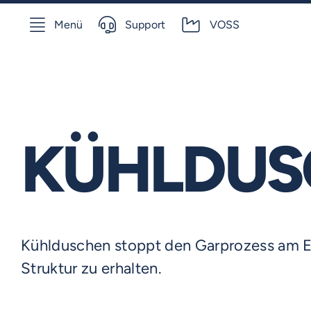
Skip
to
Menü
Support
VOSS
content
KÜHLDUS
VOSS-MODELLE
NOVUM
EMERITO-MODELLE
Kühlduschen stoppt den Garprozess am 
SOLID
Struktur zu erhalten.
Gläserverschließmaschinen
STERIFLOW-MODELLE
PRAKTIK
Branchen-Übersicht
Abfüllmaschinen