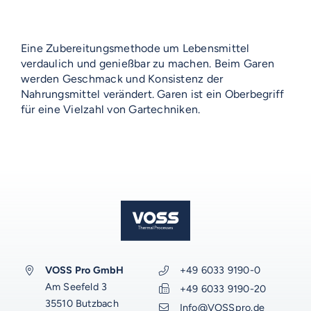
Eine Zubereitungsmethode um Lebensmittel
verdaulich und genießbar zu machen. Beim Garen
werden Geschmack und Konsistenz der
Nahrungsmittel verändert. Garen ist ein Oberbegriff
für eine Vielzahl von Gartechniken.
VOSS-MODELLE
NOVUM
EMERITO-MODELLE
SOLID
Gläserverschließmaschinen
Branchen-Übersicht
STERIFLOW-MODELLE
PRAKTIK
Abfüllmaschinen
STATIC
UNIVERSAL
Technologie-Übersicht
Direktvermarkter
Reinigungssysteme
ROTARY
GIGANT
AUF DIESER SEITE
Vakuum-Detektor
Abfüllmaschinen
Verpackungen-Übersicht
Handwerk
VOSS Pro GmbH
+49 6033 9190-0
VOSS DIENSTLEISTUNGEN
DALI
AERO
Am Seefeld 3
Zusatzausrüstung für
+49 6033 9190-20
Autoklaven
Aluminiumdarm
Industrie
Konservenlinien
SHAKA
Autoklaven-Kapazität
35510 Butzbach
0%-Finanzierung
Info@VOSSpro.de