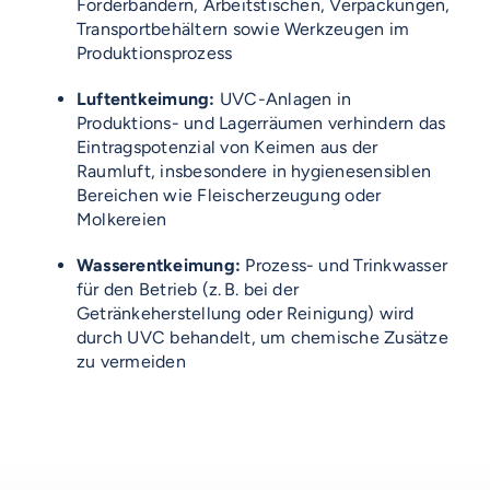
Förderbändern, Arbeitstischen, Verpackungen,
Transportbehältern sowie Werkzeugen im
Produktionsprozess
Luftentkeimung:
UVC-Anlagen in
Produktions- und Lagerräumen verhindern das
Eintragspotenzial von Keimen aus der
Raumluft, insbesondere in hygienesensiblen
Bereichen wie Fleischerzeugung oder
Molkereien
VOSS-MODELLE
Wasserentkeimung:
Prozess- und Trinkwasser
NOVUM
EMERITO-MODELLE
für den Betrieb (z. B. bei der
Getränkeherstellung oder Reinigung) wird
SOLID
durch UVC behandelt, um chemische Zusätze
Gläserverschließmaschinen
Branchen-Übersicht
STERIFLOW-MODELLE
zu vermeiden
PRAKTIK
Abfüllmaschinen
STATIC
UNIVERSAL
Technologie-Übersicht
Direktvermarkter
Reinigungssysteme
ROTARY
GIGANT
AUF DIESER SEITE
Vakuum-Detektor
Abfüllmaschinen
Verpackungen-Übersicht
Handwerk
VOSS DIENSTLEISTUNGEN
DALI
AERO