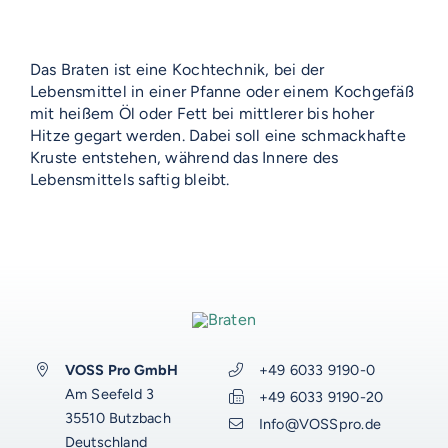
VOSS-MODELLE
NOVUM
Das Braten ist eine Kochtechnik, bei der
EMERITO-MODELLE
Lebensmittel in einer Pfanne oder einem Kochgefäß
SOLID
mit heißem Öl oder Fett bei mittlerer bis hoher
Gläserverschließmaschinen
Branchen-Übersicht
STERIFLOW-MODELLE
Hitze gegart werden. Dabei soll eine schmackhafte
PRAKTIK
Kruste entstehen, während das Innere des
Abfüllmaschinen
Lebensmittels saftig bleibt.
STATIC
UNIVERSAL
Technologie-Übersicht
Direktvermarkter
Reinigungssysteme
ROTARY
GIGANT
AUF DIESER SEITE
Vakuum-Detektor
Abfüllmaschinen
Verpackungen-Übersicht
Handwerk
VOSS DIENSTLEISTUNGEN
DALI
AERO
Zusatzausrüstung für
Autoklaven
Aluminiumdarm
Industrie
Konservenlinien
SHAKA
Autoklaven-Kapazität
0%-Finanzierung
WEITERE RESSOURCEN
Über Emerito
Über Steriflow
Über VOSS
Anlagen-Support
Anwendungen
Kochkessel
Kunststoffschalen
Erzeugnis-Übersicht
Babynahrung
ERGÄNZENDES
ERGÄNZENDES
ERGÄNZENDES
ERGÄNZENDES
VOSS-Akademie
VOSS Pro GmbH
+49 6033 9190-0
Automatisierung
VOSS Food Start-Ups
Am Seefeld 3
+49 6033 9190-20
Branchen
Luftkochschränke
VOSS-Akademie
Gläser
Anwendung-Übersicht
Fertigprodukte
Fleisch
Onlineshop
Onlineshop
Onlineshop
Energiemanagement-Beratung
Onlineshop
VOSS Karriere
35510 Butzbach
Info@VOSSpro.de
VOSS-AKADEMIE
VOSS Talentwerkstatt
Deutschland
Gebrauchtgeräte
Gebrauchtgeräte
Gebrauchtgeräte
Ersatzteile und Komponenten
Gebrauchtgeräte