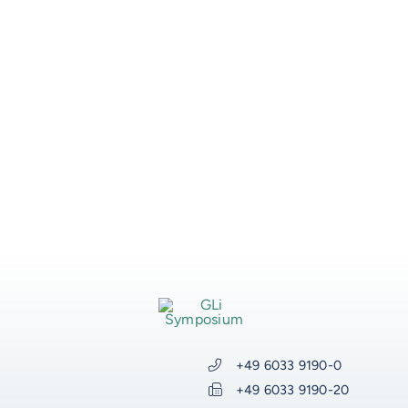
AUF DIESER SEITE
Beschreibung
Veranstaltungsort
Organisator
WEITERE RESSOURCEN
VOSS-Akademie
VOSS Food Start-Ups
VOSS Karriere
VOSS Talentwerkstatt
+49 6033 9190-0
VOSS Trainings
+49 6033 9190-20