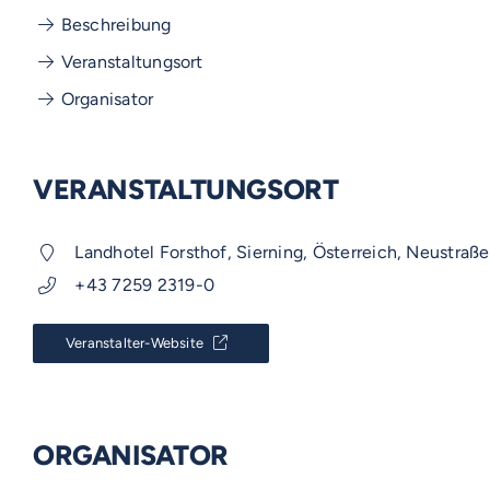
Beschreibung
Veranstaltungsort
Organisator
VERANSTALTUNGSORT
Landhotel Forsthof, Sierning, Österreich, Neustraße
+43 7259 2319-0
Veranstalter-Website
VOSS-MODELLE
NOVUM
EMERITO-MODELLE
ORGANISATOR
SOLID