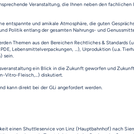
nd ansprechende Veranstaltung, die Ihnen neben den fachlich
seine entspannte und amikale Atmosphäre, die guten Gespräc
t und Politik entlang der gesamten Nahrungs- und Genussmit
rden Themen aus den Bereichen Rechtliches & Standards (u.a
, Lebensmittelverpackungen, …), Urproduktion (u.a. Tierhal
) sein.
veranstaltung ein Blick in die Zukunft geworfen und Zukunf
In-Vitro-Fleisch,…) diskutiert.
nd kann direkt bei der GLi angefordert werden.
eit einen Shuttleservice von Linz (Hauptbahnhof) nach Sierni