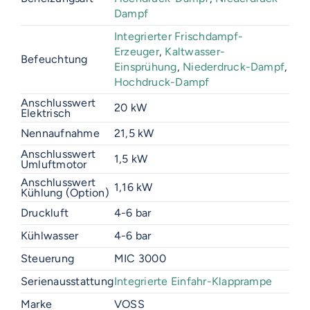
Dampf
Integrierter Frischdampf-
Erzeuger
,
Kaltwasser-
Befeuchtung
Einsprühung
,
Niederdruck-Dampf
,
Hochdruck-Dampf
Anschlusswert
20 kW
Elektrisch
Nennaufnahme
21,5 kW
Anschlusswert
1,5 kW
Umluftmotor
Anschlusswert
1,16 kW
Kühlung (Option)
Druckluft
4-6 bar
Kühlwasser
4-6 bar
Steuerung
MIC 3000
Serienausstattung
Integrierte Einfahr-Klapprampe
Marke
VOSS