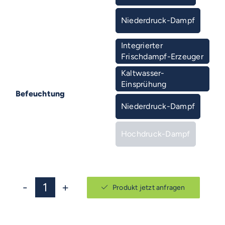
Niederdruck-Dampf

Integrierter
Frischdampf-Erzeuger
Kaltwasser-
Einsprühung
Befeuchtung
Niederdruck-Dampf
Hochdruck-Dampf
Produkt jetzt anfragen
UNIVERSAL
815
Menge